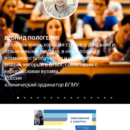
ЛЕОНИД ПОЛОГЕЙКО
Беларусь очень хорошая страна, с добрыми и
отзывчивыми людьми, в ней я получил
возможность обучаться и обрести уровень
знаний, который в БГМУ, сопоставим с
европейскими вузами.
Россия
клинический ординатор БГМУ.