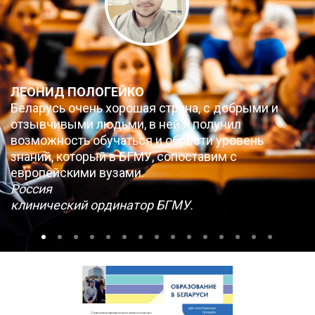
ЛЕОНИД ПОЛОГЕЙКО
Беларусь очень хорошая страна, с добрыми и
отзывчивыми людьми, в ней я получил
возможность обучаться и обрести уровень
знаний, который в БГМУ, сопоставим с
европейскими вузами.
Россия
клинический ординатор БГМУ.