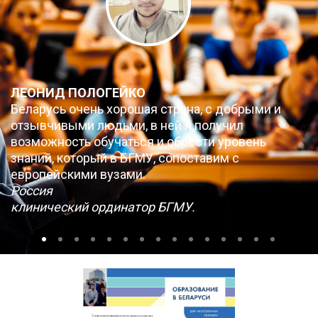
ЛЕОНИД ПОЛОГЕЙКО
Беларусь очень хорошая страна, с добрыми и
отзывчивыми людьми, в ней я получил
возможность обучаться и обрести уровень
знаний, который в БГМУ, сопоставим с
европейскими вузами.
Россия
клинический ординатор БГМУ.