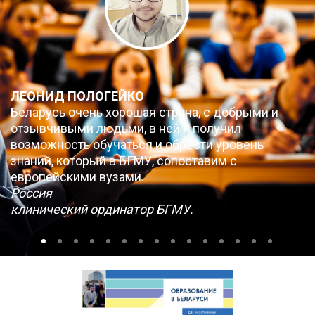
ЛЕОНИД ПОЛОГЕЙКО
Беларусь очень хорошая страна, с добрыми и
отзывчивыми людьми, в ней я получил
возможность обучаться и обрести уровень
знаний, который в БГМУ, сопоставим с
европейскими вузами.
Россия
клинический ординатор БГМУ.