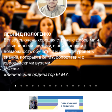
ЛЕОНИД ПОЛОГЕЙКО
Беларусь очень хорошая страна, с добрыми и
отзывчивыми людьми, в ней я получил
возможность обучаться и обрести уровень
знаний, который в БГМУ, сопоставим с
европейскими вузами.
Россия
клинический ординатор БГМУ.