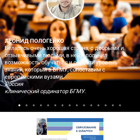
ЛЕОНИД ПОЛОГЕЙКО
Беларусь очень хорошая страна, с добрыми и
отзывчивыми людьми, в ней я получил
возможность обучаться и обрести уровень
знаний, который в БГМУ, сопоставим с
европейскими вузами.
Россия
клинический ординатор БГМУ.