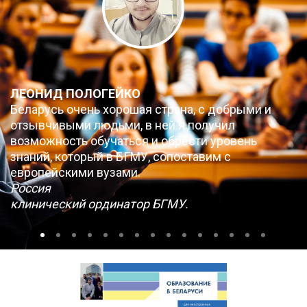
ЛЕОНИД ПОЛОГЕЙКО
Беларусь очень хорошая страна, с добрыми и
отзывчивыми людьми, в ней я получил
возможность обучаться и обрести уровень
знаний, который в БГМУ, сопоставим с
европейскими вузами.
Россия
клинический ординатор БГМУ.