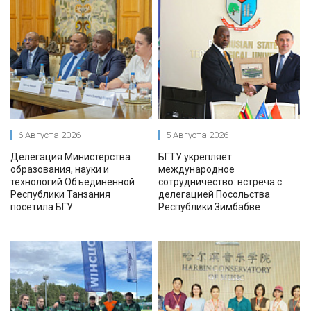
6 Августа 2026
5 Августа 2026
Делегация Министерства
БГТУ укрепляет
образования, науки и
международное
технологий Объединенной
сотрудничество: встреча с
Республики Танзания
делегацией Посольства
посетила БГУ
Республики Зимбабве