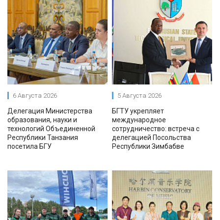
6 Августа 2026
5 Августа 2026
Делегация Министерства
БГТУ укрепляет
образования, науки и
международное
технологий Объединенной
сотрудничество: встреча с
Республики Танзания
делегацией Посольства
посетила БГУ
Республики Зимбабве