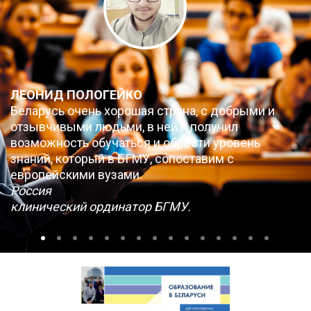
ЛЕОНИД ПОЛОГЕЙКО
Беларусь очень хорошая страна, с добрыми и
отзывчивыми людьми, в ней я получил
возможность обучаться и обрести уровень
знаний, который в БГМУ, сопоставим с
европейскими вузами.
Россия
клинический ординатор БГМУ.