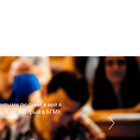
чивыми людьми, в ней я
наний, который в БГМУ,