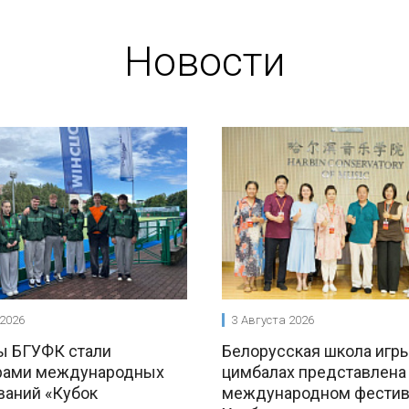
Новости
 2026
3 Августа 2026
ы БГУФК стали
Белорусская школа игры
рами международных
цимбалах представлена
ваний «Кубок
международном фестив