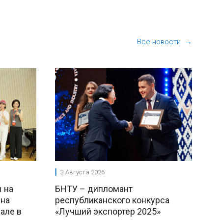
Все новости →
3 Августа 2026
 на
БНТУ – дипломант
 на
республиканского конкурса
але в
«Лучший экспортер 2025»