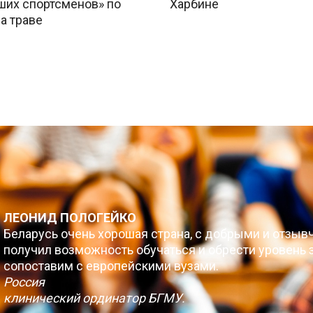
ших спортсменов» по
Харбине
а траве
ЛЕОНИД ПОЛОГЕЙКО
Беларусь очень хорошая страна, с добрыми и отзыв
получил возможность обучаться и обрести уровень з
сопоставим с европейскими вузами.
Россия
клинический ординатор БГМУ.