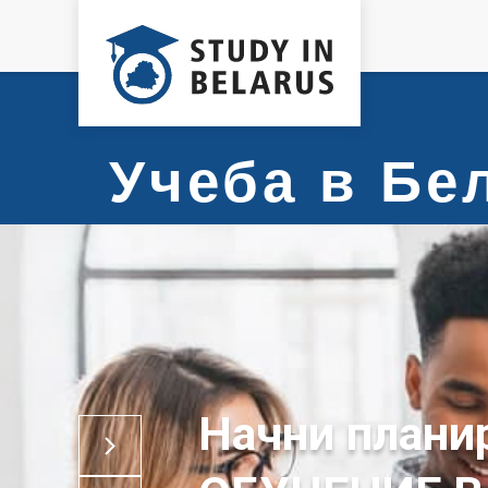
Учеба в Б
Начни плани