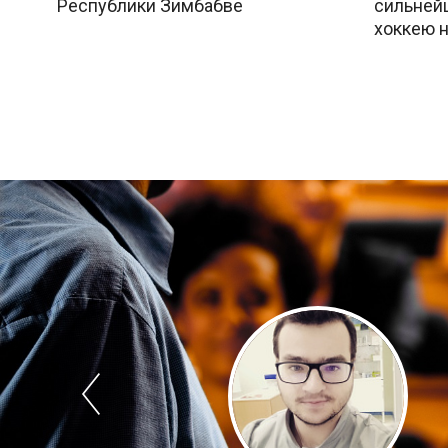
Республики Зимбабве
сильней
хоккею н