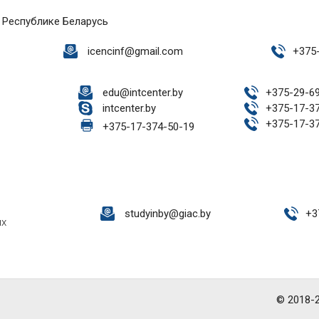
 Республике Беларусь
icencinf@gmail.com
+
375
edu@intcenter.by
+
375-29-6
intcenter.by
+
375-17-3
+
375-17-3
+
375-17-374-50-19
studyinby@giac.by
+
3
ых
© 2018-