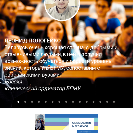
ЛЕОНИД ПОЛОГЕЙКО
Беларусь очень хорошая страна, с добрыми и
отзывчивыми людьми, в ней я получил
возможность обучаться и обрести уровень
знаний, который в БГМУ, сопоставим с
европейскими вузами.
Россия
клинический ординатор БГМУ.