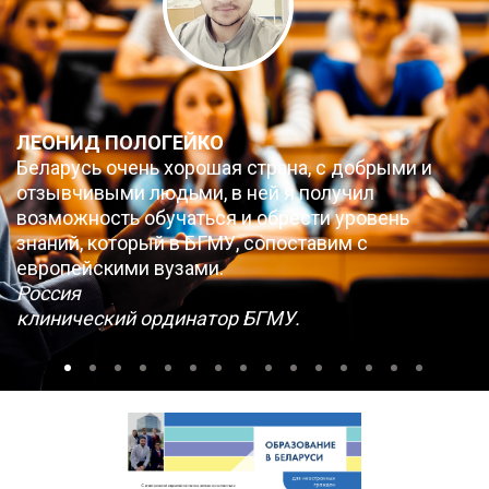
ЛЕОНИД ПОЛОГЕЙКО
Беларусь очень хорошая страна, с добрыми и
отзывчивыми людьми, в ней я получил
возможность обучаться и обрести уровень
знаний, который в БГМУ, сопоставим с
европейскими вузами.
Россия
клинический ординатор БГМУ.