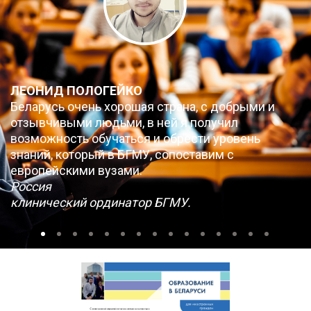
ЛЕОНИД ПОЛОГЕЙКО
Беларусь очень хорошая страна, с добрыми и
отзывчивыми людьми, в ней я получил
возможность обучаться и обрести уровень
знаний, который в БГМУ, сопоставим с
европейскими вузами.
Россия
клинический ординатор БГМУ.