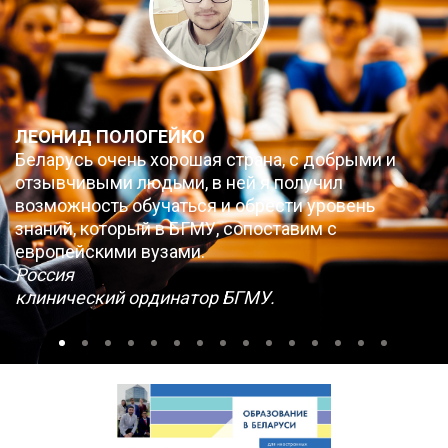
ЛЕОНИД ПОЛОГЕЙКО
Беларусь очень хорошая страна, с добрыми и
отзывчивыми людьми, в ней я получил
возможность обучаться и обрести уровень
знаний, который в БГМУ, сопоставим с
европейскими вузами.
Россия
клинический ординатор БГМУ.