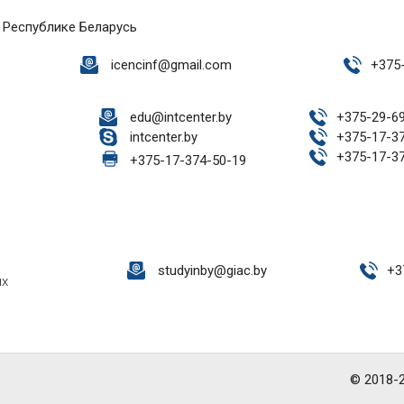
 Республике Беларусь
icencinf@gmail.com
+
375
edu@intcenter.by
+
375-29-6
intcenter.by
+
375-17-3
+
375-17-3
+
375-17-374-50-19
studyinby@giac.by
+
3
ых
© 2018-