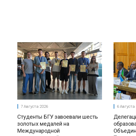
7 Августа 2026
6 Августа
Студенты БГУ завоевали шесть
Делегац
золотых медалей на
образова
Международной
Объедин