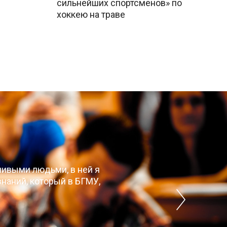
сильнейших спортсменов» по
хоккею на траве
чивыми людьми, в ней я
наний, который в БГМУ,