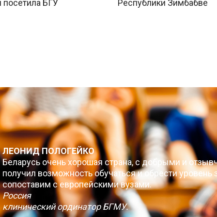
 посетила БГУ
Республики Зимбабве
ЛЕОНИД ПОЛОГЕЙКО
Беларусь очень хорошая страна, с добрыми и отзыв
получил возможность обучаться и обрести уровень з
сопоставим с европейскими вузами.
Россия
клинический ординатор БГМУ.