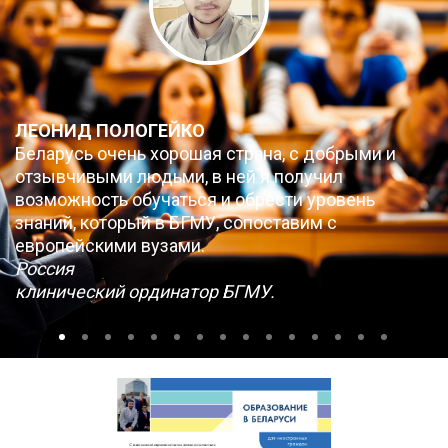
ЛЕОНИД ПОЛОГЕЙКО
Беларусь очень хорошая страна, с добрыми и
отзывчивыми людьми, в ней я получил
возможность обучаться и обрести уровень
знаний, который в БГМУ, сопоставим с
европейскими вузами.
Россия
клинический ординатор БГМУ.