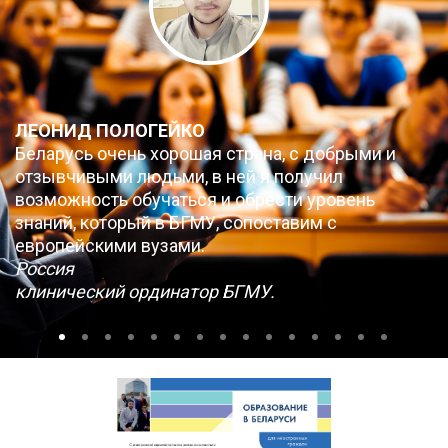
ЛЕОНИД ПОЛОГЕЙКО
Беларусь очень хорошая страна, с добрыми и
отзывчивыми людьми, в ней я получил
возможность обучаться и обрести уровень
знаний, который в БГМУ, сопоставим с
европейскими вузами.
Россия
клинический ординатор БГМУ.