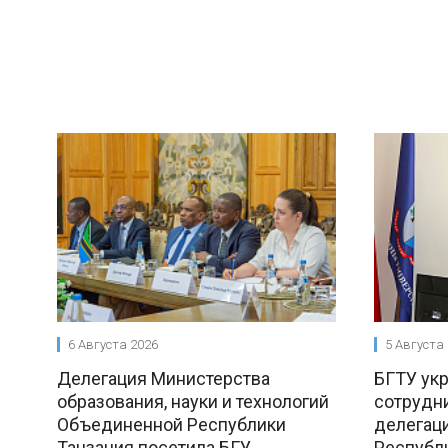
6 Августа 2026
5 Августа
Делегация Министерства
БГТУ ук
образования, науки и технологий
сотрудни
Объединенной Республики
делегац
Танзания посетила БГУ
Республ