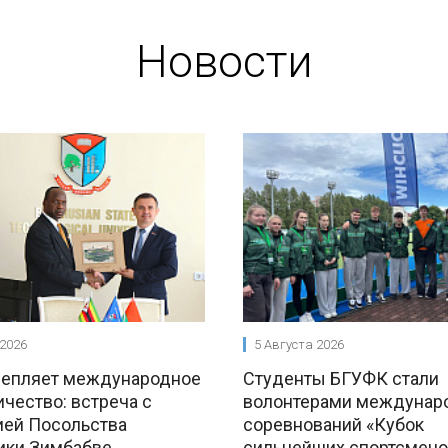
Новости
 2026
5 Августа 2026
репляет международное
Студенты БГУФК стали
чество: встреча с
волонтерами междунар
ией Посольства
соревнований «Кубок
ики Зимбабве
сильнейших спортсмено