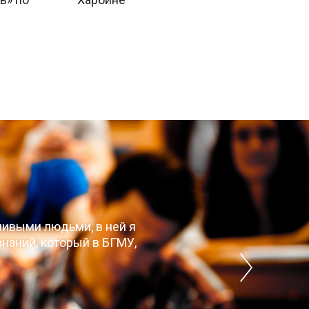
чивыми людьми, в ней я
наний, который в БГМУ,