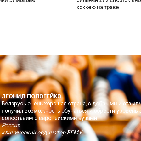
хоккею на траве
ЛЕОНИД ПОЛОГЕЙКО
Беларусь очень хорошая страна, с добрыми и отзыв
получил возможность обучаться и обрести уровень з
сопоставим с европейскими вузами.
Россия
клинический ординатор БГМУ.