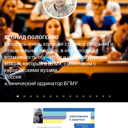
ЛЕОНИД ПОЛОГЕЙКО
Беларусь очень хорошая страна, с добрыми и
отзывчивыми людьми, в ней я получил
возможность обучаться и обрести уровень
знаний, который в БГМУ, сопоставим с
европейскими вузами.
Россия
клинический ординатор БГМУ.