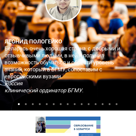
ЛЕОНИД ПОЛОГЕЙКО
Беларусь очень хорошая страна, с добрыми и
отзывчивыми людьми, в ней я получил
возможность обучаться и обрести уровень
знаний, который в БГМУ, сопоставим с
европейскими вузами.
Россия
клинический ординатор БГМУ.