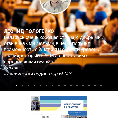
ЛЕОНИД ПОЛОГЕЙКО
Беларусь очень хорошая страна, с добрыми и
отзывчивыми людьми, в ней я получил
возможность обучаться и обрести уровень
знаний, который в БГМУ, сопоставим с
европейскими вузами.
Россия
клинический ординатор БГМУ.