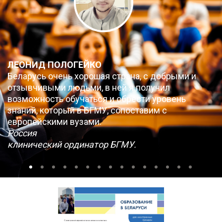
ЛЕОНИД ПОЛОГЕЙКО
Беларусь очень хорошая страна, с добрыми и
отзывчивыми людьми, в ней я получил
возможность обучаться и обрести уровень
знаний, который в БГМУ, сопоставим с
европейскими вузами.
Россия
клинический ординатор БГМУ.