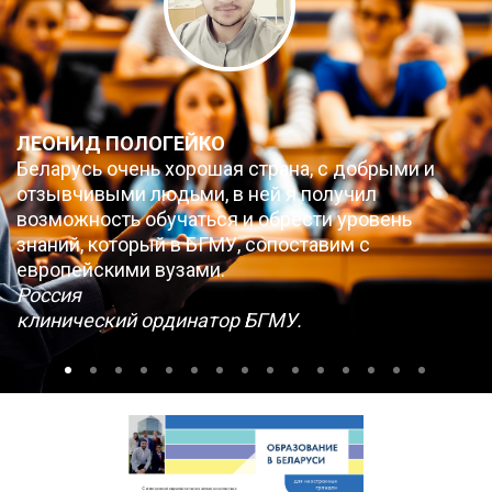
ЛЕОНИД ПОЛОГЕЙКО
Беларусь очень хорошая страна, с добрыми и
отзывчивыми людьми, в ней я получил
возможность обучаться и обрести уровень
знаний, который в БГМУ, сопоставим с
европейскими вузами.
Россия
клинический ординатор БГМУ.