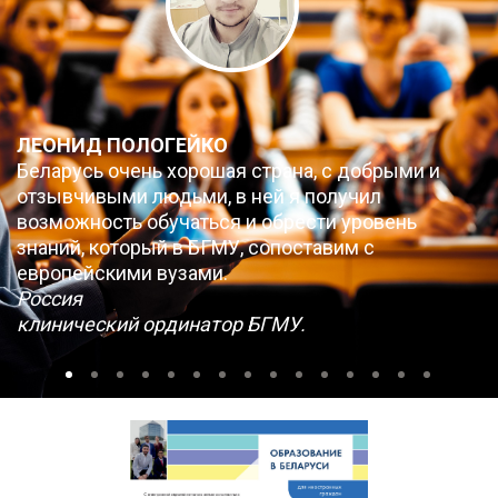
ЛЕОНИД ПОЛОГЕЙКО
Беларусь очень хорошая страна, с добрыми и
отзывчивыми людьми, в ней я получил
возможность обучаться и обрести уровень
знаний, который в БГМУ, сопоставим с
европейскими вузами.
Россия
клинический ординатор БГМУ.