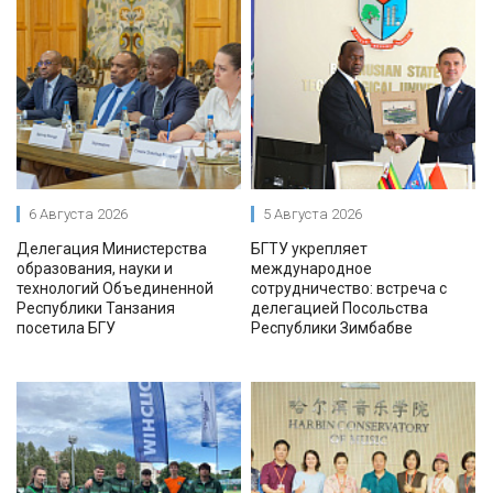
6 Августа 2026
5 Августа 2026
Делегация Министерства
БГТУ укрепляет
образования, науки и
международное
технологий Объединенной
сотрудничество: встреча с
Республики Танзания
делегацией Посольства
посетила БГУ
Республики Зимбабве