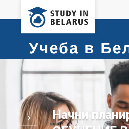
Учеба в Б
Начни плани