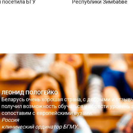
 посетила БГУ
Республики Зимбабве
ЛЕОНИД ПОЛОГЕЙКО
Беларусь очень хорошая страна, с добрыми и отзыв
получил возможность обучаться и обрести уровень з
сопоставим с европейскими вузами.
Россия
клинический ординатор БГМУ.