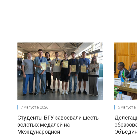
7 Августа 2026
6 Августа
Студенты БГУ завоевали шесть
Делегац
золотых медалей на
образова
Международной
Объедин