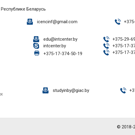
 Республике Беларусь
icencinf@gmail.com
+
375
edu@intcenter.by
+
375-29-6
intcenter.by
+
375-17-3
+
375-17-3
+
375-17-374-50-19
studyinby@giac.by
+
3
ых
© 2018-