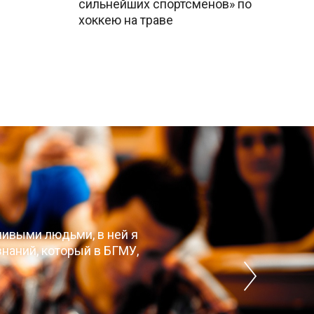
сильнейших спортсменов» по
хоккею на траве
чивыми людьми, в ней я
наний, который в БГМУ,