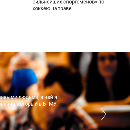
сильнейших спортсменов» по
хоккею на траве
чивыми людьми, в ней я
наний, который в БГМУ,