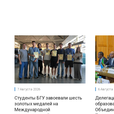
7 Августа 2026
6 Августа
Студенты БГУ завоевали шесть
Делегац
золотых медалей на
образова
Международной
Объедин