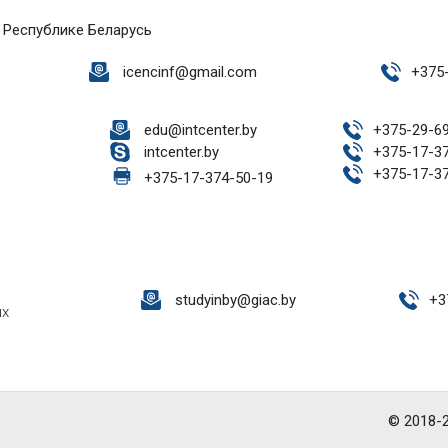
 Республике Беларусь
icencinf@gmail.com
+
375
edu@intcenter.by
+
375-29-6
intcenter.by
+
375-17-3
+
375-17-3
+
375-17-374-50-19
studyinby@giac.by
+
3
ых
© 2018-