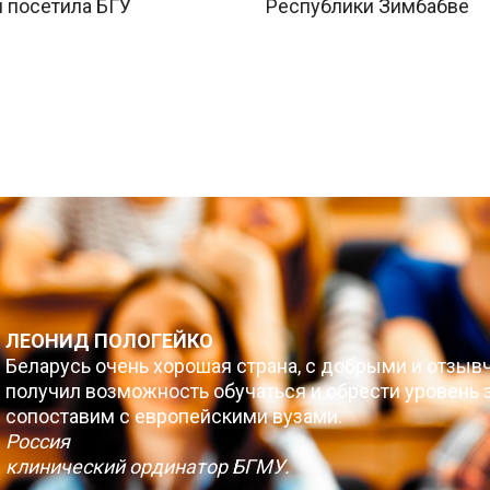
 посетила БГУ
Республики Зимбабве
ЛЕОНИД ПОЛОГЕЙКО
Беларусь очень хорошая страна, с добрыми и отзыв
получил возможность обучаться и обрести уровень з
сопоставим с европейскими вузами.
Россия
клинический ординатор БГМУ.