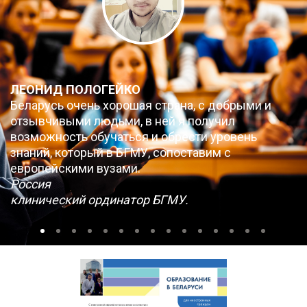
ЛЕОНИД ПОЛОГЕЙКО
Беларусь очень хорошая страна, с добрыми и
отзывчивыми людьми, в ней я получил
возможность обучаться и обрести уровень
знаний, который в БГМУ, сопоставим с
европейскими вузами.
Россия
клинический ординатор БГМУ.