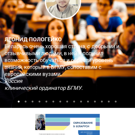
ЛЕОНИД ПОЛОГЕЙКО
Беларусь очень хорошая страна, с добрыми и
отзывчивыми людьми, в ней я получил
возможность обучаться и обрести уровень
знаний, который в БГМУ, сопоставим с
европейскими вузами.
Россия
клинический ординатор БГМУ.