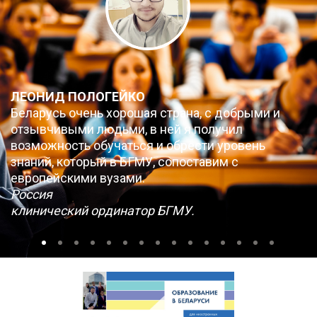
ЛЕОНИД ПОЛОГЕЙКО
Беларусь очень хорошая страна, с добрыми и
отзывчивыми людьми, в ней я получил
возможность обучаться и обрести уровень
знаний, который в БГМУ, сопоставим с
европейскими вузами.
Россия
клинический ординатор БГМУ.