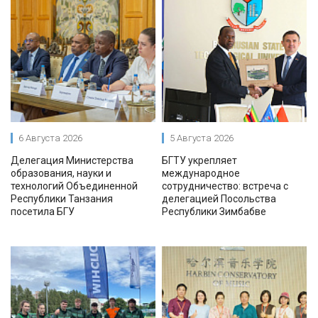
6 Августа 2026
5 Августа 2026
Делегация Министерства
БГТУ укрепляет
образования, науки и
международное
технологий Объединенной
сотрудничество: встреча с
Республики Танзания
делегацией Посольства
посетила БГУ
Республики Зимбабве