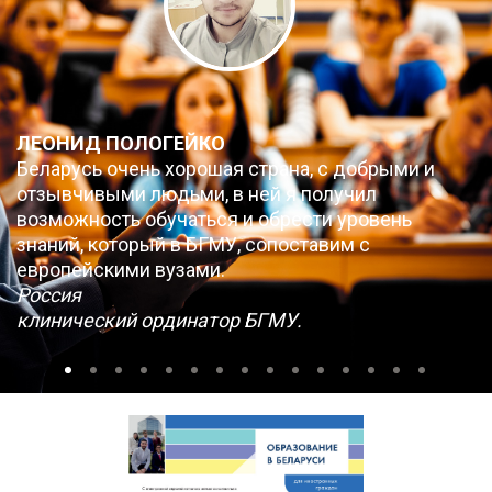
ЛЕОНИД ПОЛОГЕЙКО
Беларусь очень хорошая страна, с добрыми и
отзывчивыми людьми, в ней я получил
возможность обучаться и обрести уровень
знаний, который в БГМУ, сопоставим с
европейскими вузами.
Россия
клинический ординатор БГМУ.