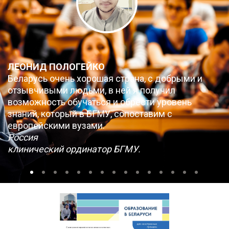
ЛЕОНИД ПОЛОГЕЙКО
Беларусь очень хорошая страна, с добрыми и
отзывчивыми людьми, в ней я получил
возможность обучаться и обрести уровень
знаний, который в БГМУ, сопоставим с
европейскими вузами.
Россия
клинический ординатор БГМУ.