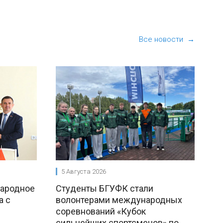
Все новости →
5 Августа 2026
народное
Студенты БГУФК стали
а с
волонтерами международных
соревнований «Кубок
сильнейших спортсменов» по