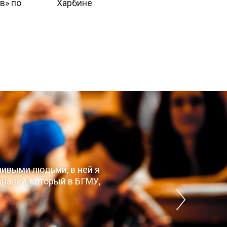
в» по
Харбине
чивыми людьми, в ней я
наний, который в БГМУ,