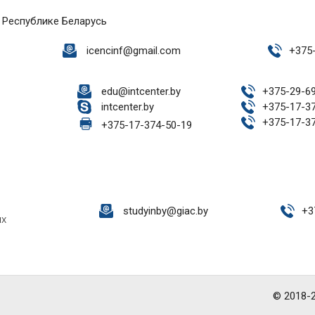
 Республике Беларусь
icencinf@gmail.com
+
375
edu@intcenter.by
+
375-29-6
intcenter.by
+
375-17-3
+
375-17-3
+
375-17-374-50-19
studyinby@giac.by
+
3
ых
© 2018-