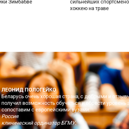
ики Зимбабве
сильнейших спортсмено
хоккею на траве
ЛЕОНИД ПОЛОГЕЙКО
Беларусь очень хорошая страна, с добрыми и отзыв
получил возможность обучаться и обрести уровень з
сопоставим с европейскими вузами.
Россия
клинический ординатор БГМУ.