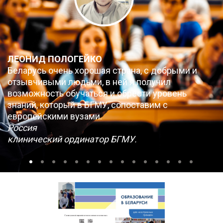
ЛЕОНИД ПОЛОГЕЙКО
Беларусь очень хорошая страна, с добрыми и
отзывчивыми людьми, в ней я получил
возможность обучаться и обрести уровень
знаний, который в БГМУ, сопоставим с
европейскими вузами.
Россия
клинический ординатор БГМУ.