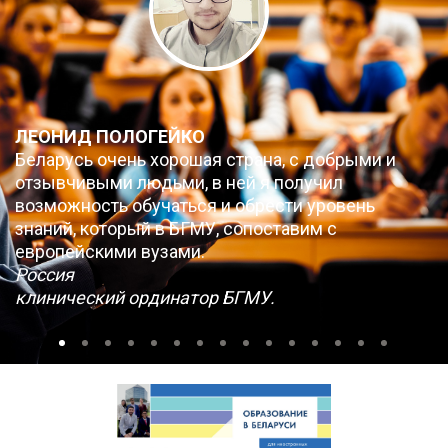
ЛЕОНИД ПОЛОГЕЙКО
Беларусь очень хорошая страна, с добрыми и
отзывчивыми людьми, в ней я получил
возможность обучаться и обрести уровень
знаний, который в БГМУ, сопоставим с
европейскими вузами.
Россия
клинический ординатор БГМУ.