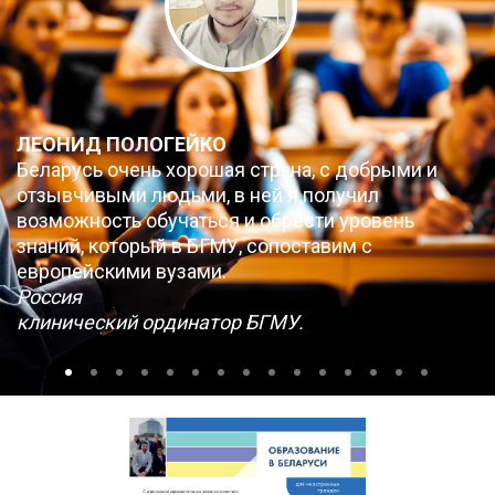
ЛЕОНИД ПОЛОГЕЙКО
Беларусь очень хорошая страна, с добрыми и
отзывчивыми людьми, в ней я получил
возможность обучаться и обрести уровень
знаний, который в БГМУ, сопоставим с
европейскими вузами.
Россия
клинический ординатор БГМУ.