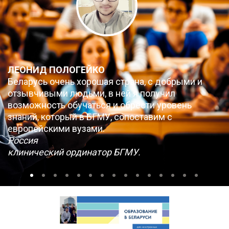
ЛЕОНИД ПОЛОГЕЙКО
Беларусь очень хорошая страна, с добрыми и
отзывчивыми людьми, в ней я получил
возможность обучаться и обрести уровень
знаний, который в БГМУ, сопоставим с
европейскими вузами.
Россия
клинический ординатор БГМУ.