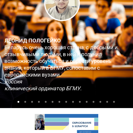
ЛЕОНИД ПОЛОГЕЙКО
Беларусь очень хорошая страна, с добрыми и
отзывчивыми людьми, в ней я получил
возможность обучаться и обрести уровень
знаний, который в БГМУ, сопоставим с
европейскими вузами.
Россия
клинический ординатор БГМУ.