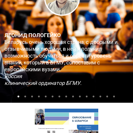
ЛЕОНИД ПОЛОГЕЙКО
Беларусь очень хорошая страна, с добрыми и
отзывчивыми людьми, в ней я получил
возможность обучаться и обрести уровень
знаний, который в БГМУ, сопоставим с
европейскими вузами.
Россия
клинический ординатор БГМУ.