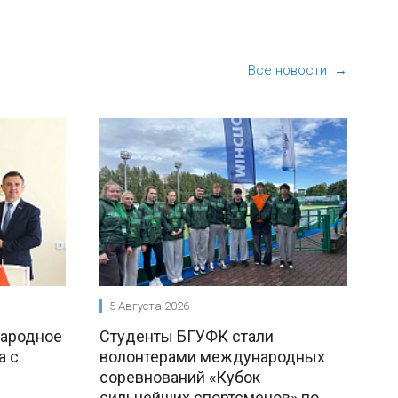
Все новости →
5 Августа 2026
народное
Студенты БГУФК стали
а с
волонтерами международных
соревнований «Кубок
сильнейших спортсменов» по