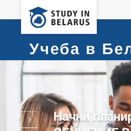
Учеба в Б
Начни плани