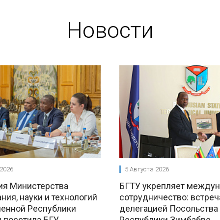
Новости
 2026
5 Августа 2026
ия Министерства
БГТУ укрепляет между
ния, науки и технологий
сотрудничество: встреч
енной Республики
делегацией Посольства
 посетила БГУ
Республики Зимбабве