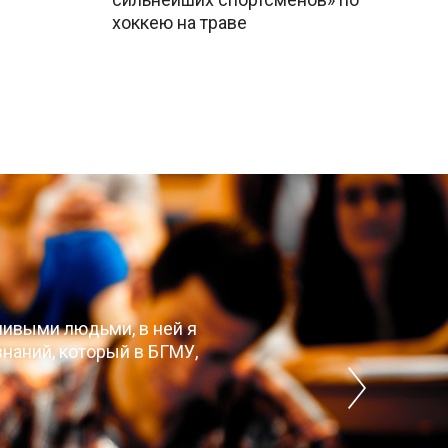
хоккею на траве
чивыми людьми, в ней я
наний, который в БГМУ,