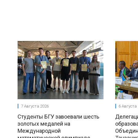
7 Августа 2026
6 Августа
Студенты БГУ завоевали шесть
Делегац
золотых медалей на
образова
Международной
Объедин
математической олимпиаде
Танзания