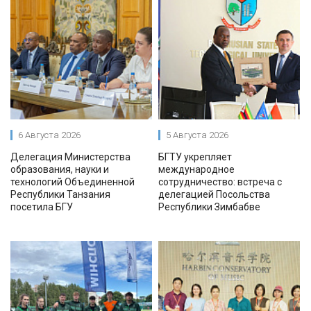
6 Августа 2026
5 Августа 2026
Делегация Министерства
БГТУ укрепляет
образования, науки и
международное
технологий Объединенной
сотрудничество: встреча с
Республики Танзания
делегацией Посольства
посетила БГУ
Республики Зимбабве