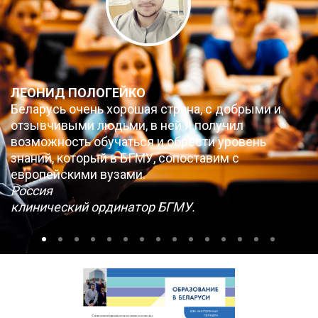
ЛЕОНИД ПОЛОГЕЙКО
Беларусь очень хорошая страна, с добрыми и
отзывчивыми людьми, в ней я получил
возможность обучаться и обрести уровень
знаний, который в БГМУ, сопоставим с
европейскими вузами.
Россия
клинический ординатор БГМУ.