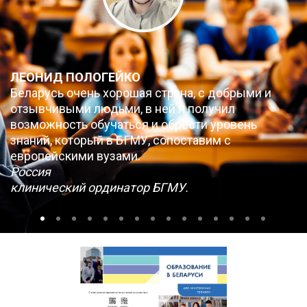
ЛЕОНИД ПОЛОГЕЙКО
Беларусь очень хорошая страна, с добрыми и
отзывчивыми людьми, в ней я получил
возможность обучаться и обрести уровень
знаний, который в БГМУ, сопоставим с
европейскими вузами.
Россия
клинический ординатор БГМУ.