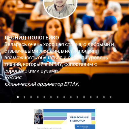
ЛЕОНИД ПОЛОГЕЙКО
Беларусь очень хорошая страна, с добрыми и
отзывчивыми людьми, в ней я получил
возможность обучаться и обрести уровень
знаний, который в БГМУ, сопоставим с
европейскими вузами.
Россия
клинический ординатор БГМУ.