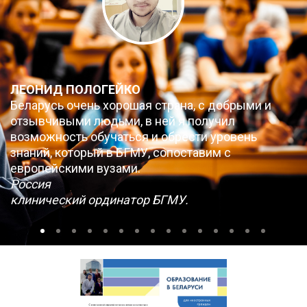
ЛЕОНИД ПОЛОГЕЙКО
Беларусь очень хорошая страна, с добрыми и
отзывчивыми людьми, в ней я получил
возможность обучаться и обрести уровень
знаний, который в БГМУ, сопоставим с
европейскими вузами.
Россия
клинический ординатор БГМУ.