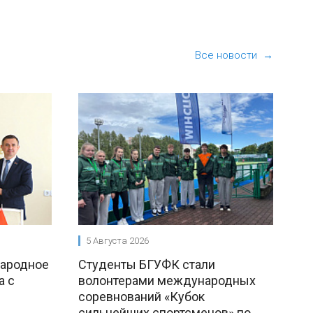
Все новости →
5 Августа 2026
народное
Студенты БГУФК стали
а с
волонтерами международных
соревнований «Кубок
сильнейших спортсменов» по