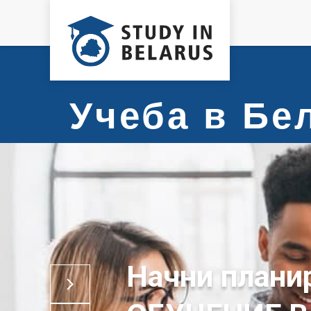
Учеба в Б
Начни плани