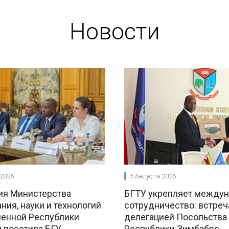
Новости
 2026
5 Августа 2026
ия Министерства
БГТУ укрепляет между
ния, науки и технологий
сотрудничество: встреч
енной Республики
делегацией Посольства
 посетила БГУ
Республики Зимбабве