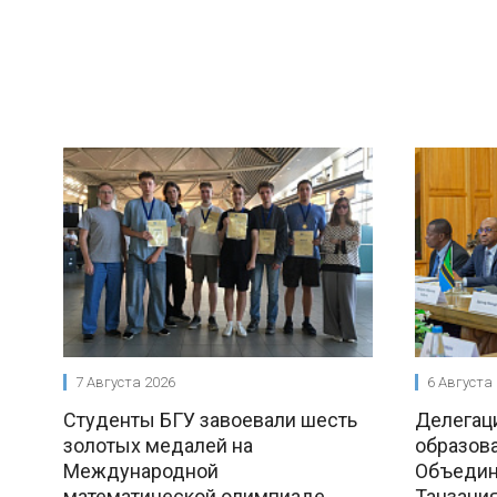
7 Августа 2026
6 Августа
Студенты БГУ завоевали шесть
Делегац
золотых медалей на
образова
Международной
Объедин
математической олимпиаде
Танзания