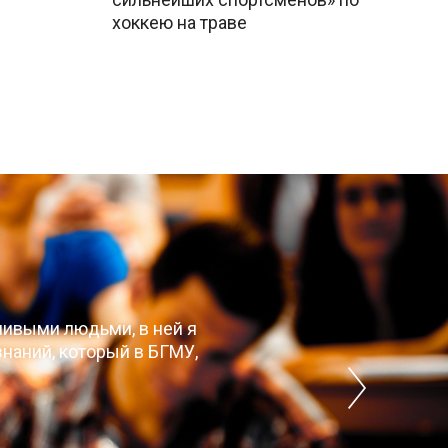
хоккею на траве
чивыми людьми, в ней я
наний, который в БГМУ,