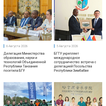
6 Августа 2026
5 Августа 2026
Делегация Министерства
БГТУ укрепляет
образования, науки и
международное
технологий Объединенной
сотрудничество: встреча с
Республики Танзания
делегацией Посольства
посетила БГУ
Республики Зимбабве