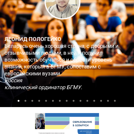
ЛЕОНИД ПОЛОГЕЙКО
Беларусь очень хорошая страна, с добрыми и
отзывчивыми людьми, в ней я получил
возможность обучаться и обрести уровень
знаний, который в БГМУ, сопоставим с
европейскими вузами.
Россия
клинический ординатор БГМУ.