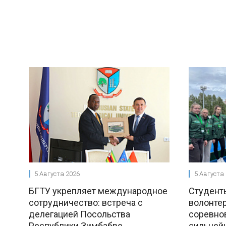
5 Августа 2026
5 Августа
БГТУ укрепляет международное
Студент
сотрудничество: встреча с
волонте
делегацией Посольства
соревно
Республики Зимбабве
сильней