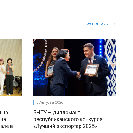
Все новости →
3 Августа 2026
 на
БНТУ – дипломант
 на
республиканского конкурса
але в
«Лучший экспортер 2025»