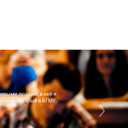
чивыми людьми, в ней я
наний, который в БГМУ,