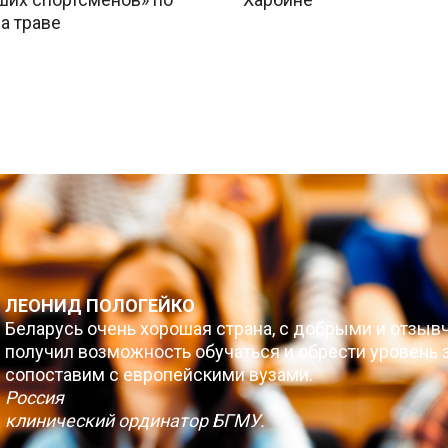
а траве
ЛЕОНИД ПОЛОГЕЙКО
Беларусь очень хорошая страна, с добрыми и отзыв
получил возможность обучаться и обрести уровень з
сопоставим с европейскими вузами.
Россия
клинический ординатор БГМУ.