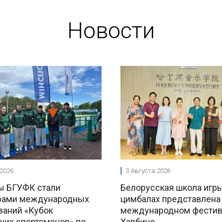
Новости
 2026
3 Августа 2026
ы БГУФК стали
Белорусская школа игры
рами международных
цимбалах представлена
ваний «Кубок
международном фестив
ших спортсменов» по
Харбине