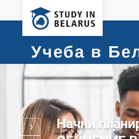
Учеба в Б
Начни плани