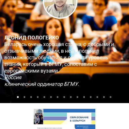
ЛЕОНИД ПОЛОГЕЙКО
Беларусь очень хорошая страна, с добрыми и
отзывчивыми людьми, в ней я получил
возможность обучаться и обрести уровень
знаний, который в БГМУ, сопоставим с
европейскими вузами.
Россия
клинический ординатор БГМУ.