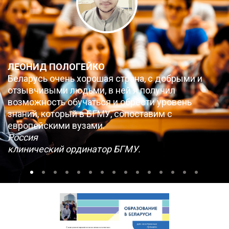
ЛЕОНИД ПОЛОГЕЙКО
Беларусь очень хорошая страна, с добрыми и
отзывчивыми людьми, в ней я получил
возможность обучаться и обрести уровень
знаний, который в БГМУ, сопоставим с
европейскими вузами.
Россия
клинический ординатор БГМУ.