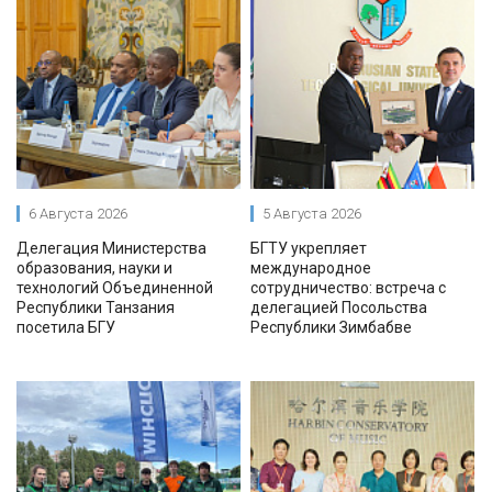
6 Августа 2026
5 Августа 2026
Делегация Министерства
БГТУ укрепляет
образования, науки и
международное
технологий Объединенной
сотрудничество: встреча с
Республики Танзания
делегацией Посольства
посетила БГУ
Республики Зимбабве